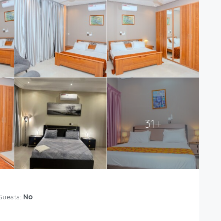
31+
Guests:
No