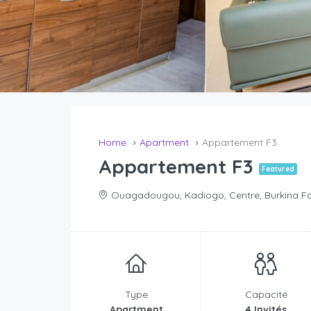
Home
Apartment
Appartement F3
Appartement F3
Featured
Ouagadougou, Kadiogo, Centre, Burkina F
Type
Capacité
Apartment
4 Invités