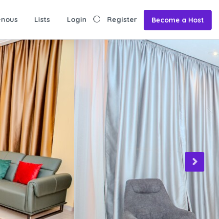
-nous
Lists
Login
Register
Become a Host