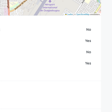
Leaflet
|
©
OpenStreetMap
contributors
:
No
Yes
No
Yes